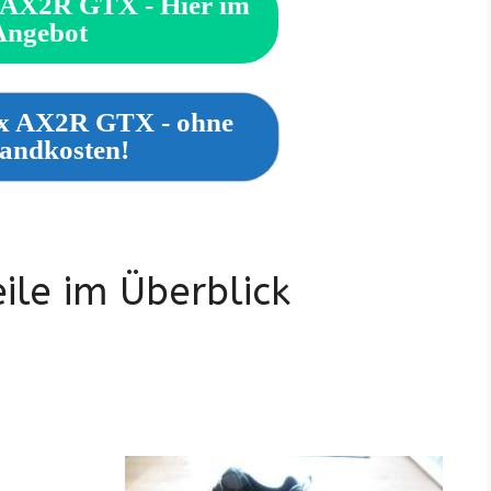
 AX2R GTX - Hier im
Angebot
ex AX2R GTX - ohne
andkosten!
ile im Überblick