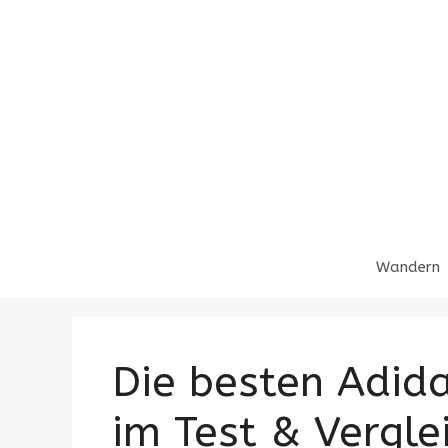
Zum
Inhalt
springen
Wandern
Die besten Adid
im Test & Vergle